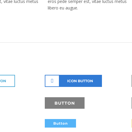
, vitae luctus metus
eros pede semper est, vitae luctus metus
libero eu augue.
TON
ICON BUTTON
BUTTON
Button