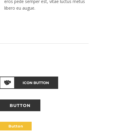
eros pede semper est, vitae luctus metus
libero eu augue.
ICON BUTTON
BUTTON
Button