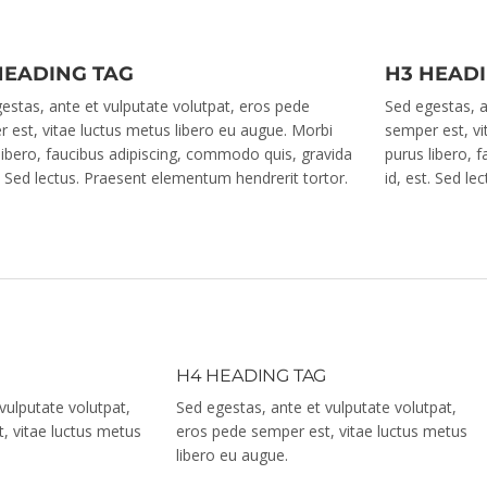
HEADING TAG
H3 HEAD
estas, ante et vulputate volutpat, eros pede
Sed egestas, a
 est, vitae luctus metus libero eu augue. Morbi
semper est, vi
libero, faucibus adipiscing, commodo quis, gravida
purus libero, 
t. Sed lectus. Praesent elementum hendrerit tortor.
id, est. Sed l
G
H4 HEADING TAG
vulputate volutpat,
Sed egestas, ante et vulputate volutpat,
, vitae luctus metus
eros pede semper est, vitae luctus metus
libero eu augue.